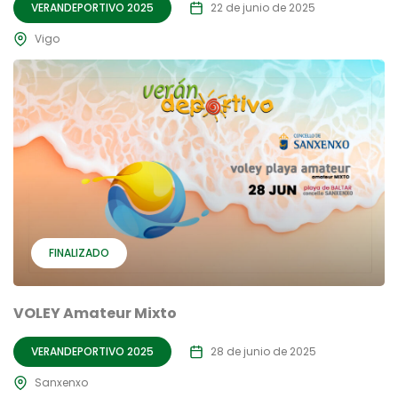
VERANDEPORTIVO 2025
22 de junio de 2025
Vigo
FINALIZADO
VOLEY Amateur Mixto
VERANDEPORTIVO 2025
28 de junio de 2025
Sanxenxo