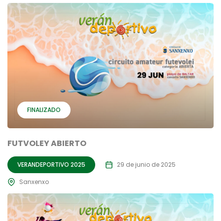
FINALIZADO
FUTVOLEY ABIERTO
VERANDEPORTIVO 2025
29 de junio de 2025
Sanxenxo