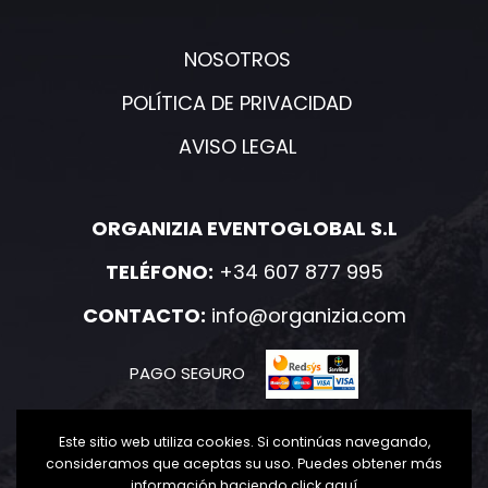
NOSOTROS
POLÍTICA DE PRIVACIDAD
AVISO LEGAL
ORGANIZIA EVENTOGLOBAL S.L
TELÉFONO:
+34 607 877 995
CONTACTO:
info@organizia.com
PAGO SEGURO
Este sitio web utiliza cookies. Si continúas navegando,
consideramos que aceptas su uso. Puedes obtener más
información haciendo click
aquí