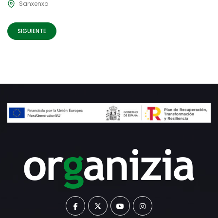
Sanxenxo
SIGUIENTE