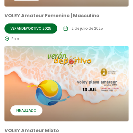
VOLEY Amateur Femenino | Masculino
VERANDEPORTIVO 2025
12 de julio de 2025
Poio
FINALIZADO
VOLEY Amateur Mixto