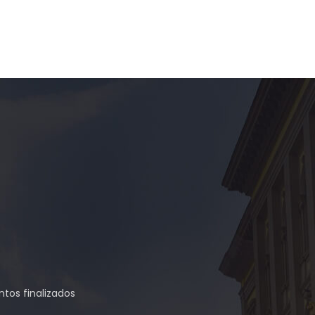
ntos finalizados