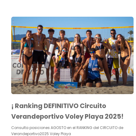
¡ Ranking DEFINITIVO Circuito
Verandeportivo Voley Playa 2025!
Consulta posiciones AGOSTO en el RANKING del CIRCUITO de
Verandeportivo2025 Voley Playa