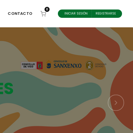
0
CONTACTO
INICIAR SESIÓN
REGISTRARSE
ES