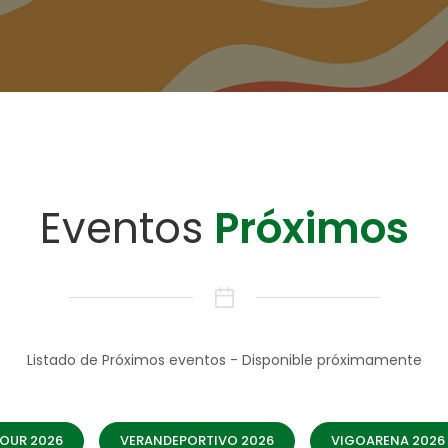
Eventos
Próximos
Listado de Próximos eventos - Disponible próximamente
TOUR 2026
VERANDEPORTIVO 2026
VIGOARENA 2026