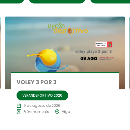
VOLEY 3 POR 3
VERANDEPORTIVO 2026
9 de agosto de 2026
Próximamente
Vigo