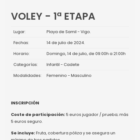
VOLEY - 1ª ETAPA
Lugar:
Playa de Samil - Vigo.
Fechas:
14 de julio de 2024.
Horario:
Domingo, 14 de julio, de 09:00h a 21:00h
Categorías:
Infantil - Cadete
Modalidades:
Femenino - Masculino
INSCRIPCIÓN
Coste de participación:
5 euros jugador / prueba; más
5 euros seguro.
Se incluye:
Fruta, cobertura póliza y se asegura un
mínimo de tres partidos.