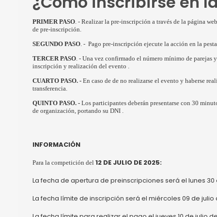
¿Cómo inscribirse en l
PRIMER PASO
. - Realizar la pre-inscripción a través de la página 
de pre-inscripción.
SEGUNDO PASO
. - Pago pre-inscripción ejecute la acción en la 
TERCER PASO
. - Una vez confirmado el número mínimo de parejas y 
inscripción y realización del evento .
CUARTO PASO. -
En caso de de no realizarse el evento y haberse real
transferencia.
QUINTO PASO. -
Los participantes deberán presentarse con 30 minutos
de organización, portando su DNI .
INFORMACIÓN
12 DE JULIO DE 2025:
Para la competición del
La fecha de apertura de preinscripciones será el lunes 30 d
La fecha límite de inscripción será el miércoles 09 de julio
La fecha límite para realizar el pago el jueves 10 de julio d