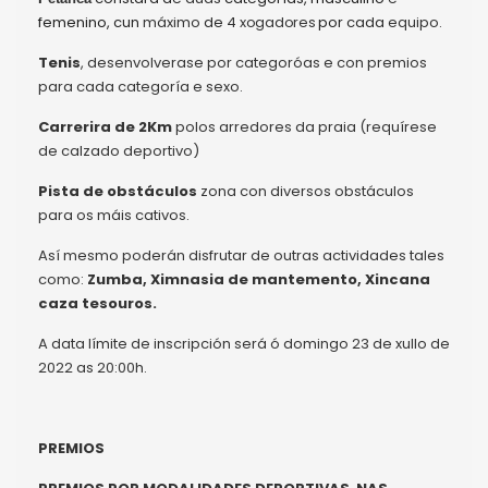
femenino,
c
un
máximo
de
4
xogadores
por
cada
equipo.
Tenis
, desenvolverase por categoróas e con premios
para cada categoría e sexo.
Carrerira de 2Km
polos arredores da praia (requírese
de calzado deportivo)
Pista de obstáculos
zona con diversos obstáculos
para os máis cativos.
Así mesmo poderán disfrutar de outras actividades tales
como:
Zumba, Ximnasia de mantemento, Xincana
caza tesouros.
A data límite de inscripción será ó domingo 23 de xullo de
2022 as 20:00h.
PREMIOS