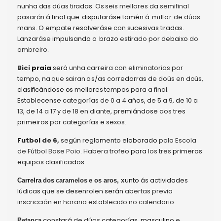
nunha
d
as
dúas
tiradas.
Os
seis
mellores
da
semifinal
pasarán
á
final
que
disputaráse
tamén
á millor
de
dúas
mans.
O
empate
resolveráse
con
sucesivas
tiradas.
L
anzaráse
impulsando
o
brazo
estirado
por
debaixo
do
ombreiro
.
Bici
praia
será
unha
carreira
con
eliminatorias
por
tempo,
na que sairan
os/as
corredorras
de
doús
en doús,
clasificándose os
mellores
tempos
para a
final.
E
stablecense
categorías
de 0
a
4
años,
de
5
a
9,
de
10
a
13,
de
14
a
17
y
de
18
en diante
,
premiándose
aos
tres
primeiros
por
categorías
e
sexos.
Futbol
de
6,
según
reglamento
elaborado
pola Escola
de Fútbol Base Poio
.
Habera
trofeo
para
los tres
primeros
equipos
clasificados.
unto
ás
actividades
C
arreIra
do
s
caramelos
e o
s aros,
x
lúdicas
que
se
desenrolen
serán
abertas previa
inscricción en horario establecido no calendario.
constará
de
dúas
categorías,
masculino
e
P
etanca