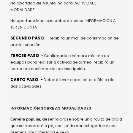
No apartado de Asunto indicará ACTIVIDADE -
MODALIDADE
No apartado Mensaxe deberá indicar: INFORMACIÓN A
TER EN CONTA
SEGUNDO PASO
. - Recibirá un mail de confirmación de
pre-inscripción.
TERCER PASO
. - Confirmado o número mínimo de
equipos para realizar a actividade torneo, recibirá un
correo de confirmación de inscripción
CARTO PASO. -
Deberá levar e presentar o DNI o día
das actividades.
INFORMACIÓN SOBRE AS MODALIDADES
desenrolarase
sobre
un
circuito
de
praia
Carreira popular,
que
se
recorrerá
a
pé,
con
saída
por
categorías
e
con
premios
por
categoría
e
sexo.