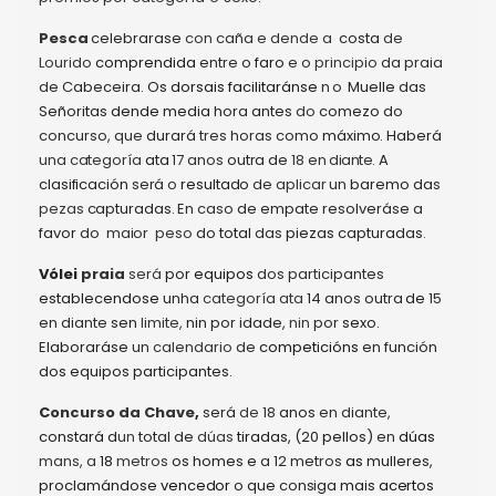
Pesca
celebrarase
con
caña e
dende a
costa
de
Lourido
comprendida
entre
o
faro
e o
principio
da praia
de
Cabeceira.
Os
dorsais
facilitaránse
no
Muelle
das
Señoritas
dende
media
hora
antes
do
comezo
do
concurso,
que
durará
tres
horas
como
máximo.
Haberá
una
categoría
ata
17
anos
outra
de
18
en
diante
.
A
clasificación
será
o
resultado
de
aplicar
un
baremo
da
s
pezas
capturadas.
En
caso
de
empate
resolveráse
a
favor
do
maior
peso
do
total
das
piezas
capturadas.
Vólei
praia
será
por
equipos
dos
participantes
establecendose
unha
categoría ata
14
anos
outra
de
15
en diante
sen
limite,
nin
por idade
,
nin
por
sexo.
E
laboraráse
un
calendario
de
competicións
en
función
dos
equipos
participantes.
C
oncurso da Chave
,
será
de
18
anos
en diante,
constará
d
un
total
de
dúas
tiradas,
(20
pellos)
en
dúas
mans, a
18
metros
os homes
e
a
12 metros
as
mulleres,
proclamándose
vencedor
o
que
consiga
mais
acertos