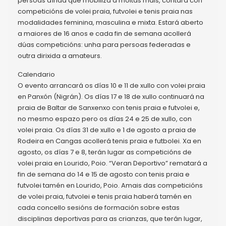
persoas aínda que mobiliza a moitas máis, contará con
competicións de volei praia, futvolei e tenis praia nas
modalidades feminina, masculina e mixta. Estará aberto
a maiores de 16 anos e cada fin de semana acollerá
dúas competicións: unha para persoas federadas e
outra dirixida a amateurs.
Calendario
O evento arrancará os días 10 e 11 de xullo con volei praia
en Panxón (Nigrán). Os días 17 e 18 de xullo continuará na
praia de Baltar de Sanxenxo con tenis praia e futvolei e,
no mesmo espazo pero os días 24 e 25 de xullo, con
volei praia. Os días 31 de xullo e 1 de agosto a praia de
Rodeira en Cangas acollerá tenis praia e futbolei. Xa en
agosto, os días 7 e 8, terán lugar as competicións de
volei praia en Lourido, Poio. “Veran Deportivo” rematará a
fin de semana do 14 e 15 de agosto con tenis praia e
futvolei tamén en Lourido, Poio. Amais das competicións
de volei praia, futvolei e tenis praia haberá tamén en
cada concello sesións de formación sobre estas
disciplinas deportivas para as crianzas, que terán lugar,