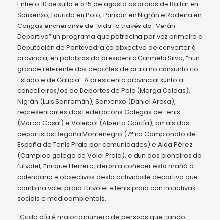
Entre o 10 de xullo e o 15 de agosto as praias de Baltar en
Sanxenxo, Lourido en Poio, Panxón en Nigrán e Rodeira en
Cangas encheranse de “vida” a través do “Verán
Deportivo” un programa que patrocina por vez primeira a
Deputación de Pontevedra co obxectivo de converter á
provincia, en palabras da presidenta Carmela Silva, “nun
grande referente dos deportes de praia no conxunto do
Estado e de Galicia”. A presidenta provincial xunto a
concelleiras/os de Deportes de Poio (Marga Caldas),
Nigrán (Luis Sanromán), Sanxenxo (Daniel Arosa),
representantes das Federacións Galegas de Tenis
(Marco Casal) e Voleibol (Alberto García), amais das
deportistas Begoña Montenegro (7ª no Campionato de
España de Tenis Praia por comunidades) e Aida Pérez
(Campioa galega de Volei Praia), e dun dos pioneiros do
futvolei, Enrique Herrera, deron a coñecer esta mañá o
calendario e obxectivos desta actividade deportiva que
combina volei praia, futvolei e tenis praia con iniciativas
sociais e medioambientais.
“Cada día é maior o número de persoas que cando