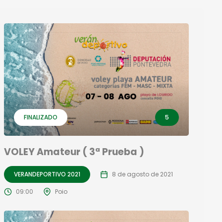
FINALIZADO
5
VOLEY Amateur ( 3ª Prueba )
VERANDEPORTIVO 2021
8 de agosto de 2021
09:00
Poio