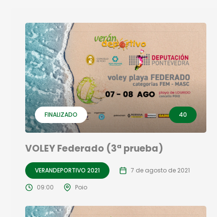
FINALIZADO
40
VOLEY Federado (3ª prueba)
VERANDEPORTIVO 2021
7 de agosto de 2021
09:00
Poio