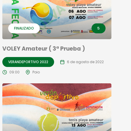
FINALIZADO
5
VOLEY Amateur ( 3ª Prueba )
VERANDEPORTIVO 2022
6 de agosto de 2022
09:00
Poio