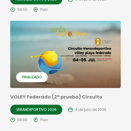
09:00
Poio
FINALIZADO
VOLEY Federado (2ª prueba) Circuito
VERANDEPORTIVO 2026
4 de julio de 2026
09:00
Poio